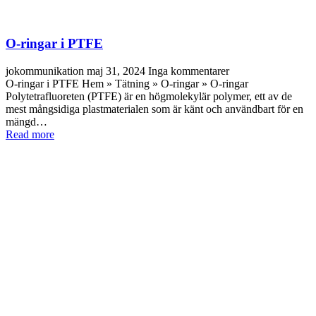
O-ringar i PTFE
jokommunikation
maj 31, 2024
Inga kommentarer
O-ringar i PTFE Hem » Tätning » O-ringar » O-ringar
Polytetrafluoreten (PTFE) är en högmolekylär polymer, ett av de
mest mångsidiga plastmaterialen som är känt och användbart för en
mängd…
Read more