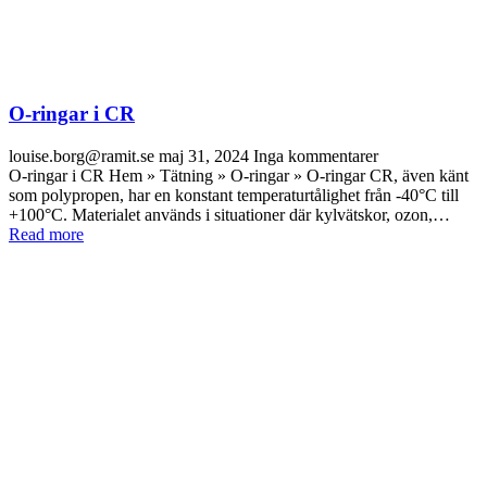
O-ringar i CR
louise.borg@ramit.se
maj 31, 2024
Inga kommentarer
O-ringar i CR Hem » Tätning » O-ringar » O-ringar CR, även känt
som polypropen, har en konstant temperaturtålighet från -40°C till
+100°C. Materialet används i situationer där kylvätskor, ozon,…
Read more