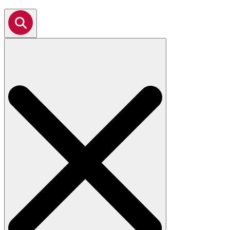
Search
for: