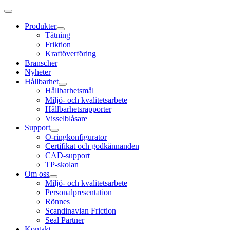
Produkter
Tätning
Friktion
Kraftöverföring
Branscher
Nyheter
Hållbarhet
Hållbarhetsmål
Miljö- och kvalitetsarbete
Hållbarhetsrapporter
Visselblåsare
Support
O-ringkonfigurator
Certifikat och godkännanden
CAD-support
TP-skolan
Om oss
Miljö- och kvalitetsarbete
Personalpresentation
Rönnes
Scandinavian Friction
Seal Partner
Kontakt