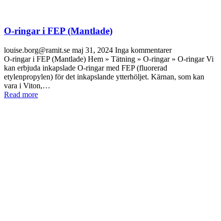
O-ringar i FEP (Mantlade)
louise.borg@ramit.se
maj 31, 2024
Inga kommentarer
O-ringar i FEP (Mantlade) Hem » Tätning » O-ringar » O-ringar Vi
kan erbjuda inkapslade O-ringar med FEP (fluorerad
etylenpropylen) för det inkapslande ytterhöljet. Kärnan, som kan
vara i Viton,…
Read more