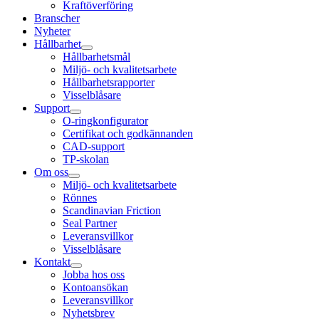
Kraftöverföring
Branscher
Nyheter
Hållbarhet
Hållbarhetsmål
Miljö- och kvalitetsarbete
Hållbarhetsrapporter
Visselblåsare
Support
O-ringkonfigurator
Certifikat och godkännanden
CAD-support
TP-skolan
Om oss
Miljö- och kvalitetsarbete
Rönnes
Scandinavian Friction
Seal Partner
Leveransvillkor
Visselblåsare
Kontakt
Jobba hos oss
Kontoansökan
Leveransvillkor
Nyhetsbrev