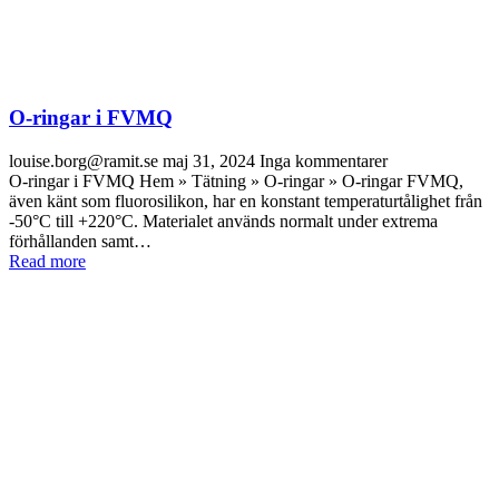
O-ringar i FVMQ
louise.borg@ramit.se
maj 31, 2024
Inga kommentarer
O-ringar i FVMQ Hem » Tätning » O-ringar » O-ringar FVMQ,
även känt som fluorosilikon, har en konstant temperaturtålighet från
-50°C till +220°C. Materialet används normalt under extrema
förhållanden samt…
Read more