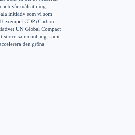
a och vår målsättning
ala initiativ som vi som
till exempel CDP (Carbon
nitiativet UN Global Compact
ett större sammanhang, samt
 accelerera den gröna