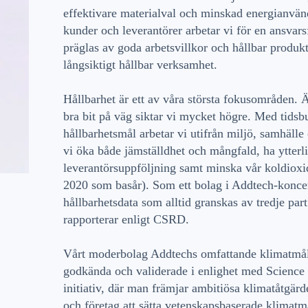
effektivare materialval och minskad energianvä
kunder och leverantörer arbetar vi för en ansvar
präglas av goda arbetsvillkor och hållbar produk
långsiktigt hållbar verksamhet.
Hållbarhet är ett av våra största fokusområden.
bra bit på väg siktar vi mycket högre. Med tids
hållbarhetsmål arbetar vi utifrån miljö, samhäll
vi öka både jämställdhet och mångfald, ha ytterli
leverantörsuppföljning samt minska vår koldiox
2020 som basår). Som ett bolag i Addtech-koncer
hållbarhetsdata som alltid granskas av tredje part
rapporterar enligt CSRD.
Vårt moderbolag Addtechs omfattande klimatmål
godkända och validerade i enlighet med Science 
initiativ, där man främjar ambitiösa klimatåtgärd
och företag att sätta vetenskapsbaserade klimat