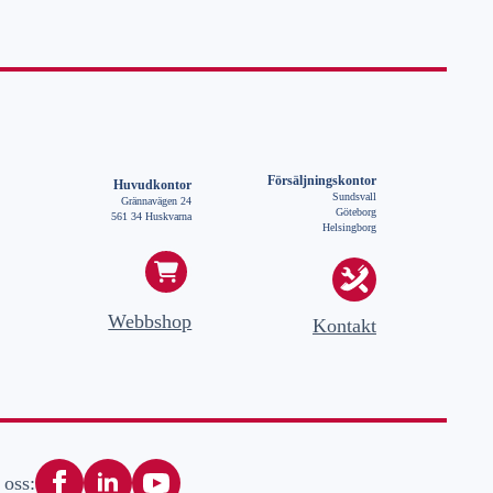
Försäljningskontor
Huvudkontor
Sundsvall
Grännavägen 24
Göteborg
561 34 Huskvarna
Helsingborg
Webbshop
Kontakt
 oss: