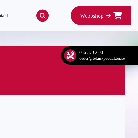
Webbshop
takt
Search
for:
036-37 62 00
order@teknikprodukter.se