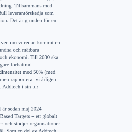
ndning. Tillsammans med
sfull leverantörskedja som
tion. Det är grunden för en
 Även om vi redan kommit en
bundna och mätbara
e och ekonomi. Till 2030 ska
gare förbättrad
idintensitet med 50% (med
nen rapporterar vi årligen
. Addtech i sin tur
 är sedan maj 2024
Based Targets – ett globalt
er och stödjer organisationer
mål. Som en del av Addtech