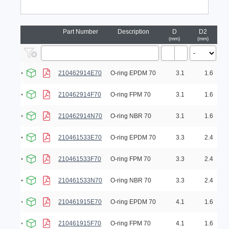
Part Number
Description
D
D2
mm
mm
210462914E70
O-ring EPDM 70
3.1
1.6
210462914F70
O-ring FPM 70
3.1
1.6
210462914N70
O-ring NBR 70
3.1
1.6
210461533E70
O-ring EPDM 70
3.3
2.4
210461533F70
O-ring FPM 70
3.3
2.4
210461533N70
O-ring NBR 70
3.3
2.4
210461915E70
O-ring EPDM 70
4.1
1.6
210461915F70
O-ring FPM 70
4.1
1.6