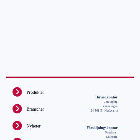
Produkter
Huvudkontor
Jönköping
Grännavägen
Branscher
24 561 34 Huskvarna
Nyheter
Försäljningskontor
Sundsvall
Göteborg