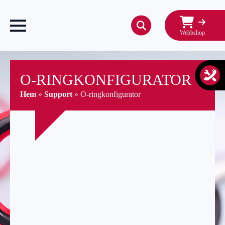
Webbshop
Search
for:
O-RINGKONFIGURATOR
Hem
»
Support
»
O-ringkonfigurator