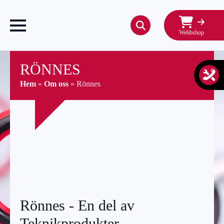
Webbshop
Search
for:
RÖNNES
Hem
»
Om oss
»
Rönnes
Rönnes - En del av
Teknikprodukter