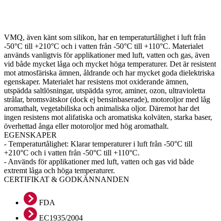
VMQ, även känt som silikon, har en temperaturtålighet i luft från
-50°C till +210°C och i vatten från -50°C till +110°C. Materialet
används vanligtvis för applikationer med luft, vatten och gas, även
vid både mycket låga och mycket höga temperaturer. Det är resistent
mot atmosfäriska ämnen, åldrande och har mycket goda dielektriska
egenskaper. Materialet har resistens mot oxiderande ämnen,
utspädda saltlösningar, utspädda syror, aminer, ozon, ultravioletta
strålar, bromsvätskor (dock ej bensinbaserade), motoroljor med låg
aromathalt, vegetabiliska och animaliska oljor. Däremot har det
ingen resistens mot alifatiska och aromatiska kolväten, starka baser,
överhettad ånga eller motoroljor med hög aromathalt.
EGENSKAPER
- Temperaturtålighet: Klarar temperaturer i luft från -50°C till
+210°C och i vatten från -50°C till +110°C.
- Används för applikationer med luft, vatten och gas vid både
extremt låga och höga temperaturer.
CERTIFIKAT & GODKÄNNANDEN
FDA
EC1935/2004