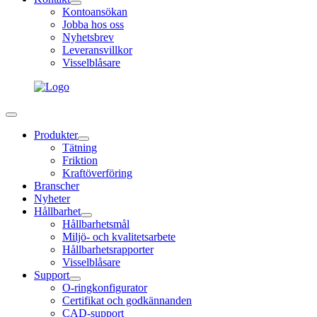
Kontoansökan
Jobba hos oss
Nyhetsbrev
Leveransvillkor
Visselblåsare
Produkter
Tätning
Friktion
Kraftöverföring
Branscher
Nyheter
Hållbarhet
Hållbarhetsmål
Miljö- och kvalitetsarbete
Hållbarhetsrapporter
Visselblåsare
Support
O-ringkonfigurator
Certifikat och godkännanden
CAD-support