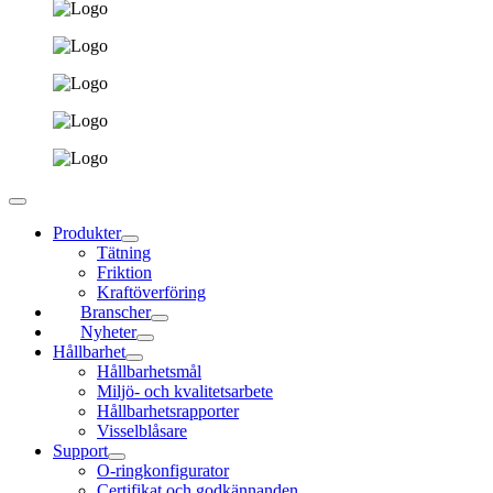
Produkter
Tätning
Friktion
Kraftöverföring
Branscher
Nyheter
Hållbarhet
Hållbarhetsmål
Miljö- och kvalitetsarbete
Hållbarhetsrapporter
Visselblåsare
Support
O-ringkonfigurator
Certifikat och godkännanden