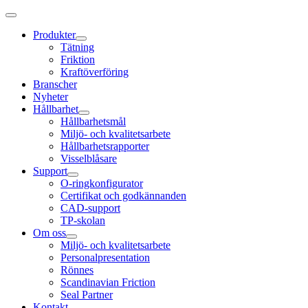
Produkter
Tätning
Friktion
Kraftöverföring
Branscher
Nyheter
Hållbarhet
Hållbarhetsmål
Miljö- och kvalitetsarbete
Hållbarhetsrapporter
Visselblåsare
Support
O-ringkonfigurator
Certifikat och godkännanden
CAD-support
TP-skolan
Om oss
Miljö- och kvalitetsarbete
Personalpresentation
Rönnes
Scandinavian Friction
Seal Partner
Kontakt