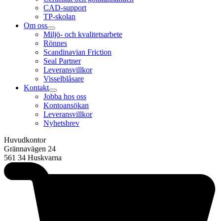
CAD-support
TP-skolan
Om oss
Miljö- och kvalitetsarbete
Rönnes
Scandinavian Friction
Seal Partner
Leveransvillkor
Visselblåsare
Kontakt
Jobba hos oss
Kontoansökan
Leveransvillkor
Nyhetsbrev
Huvudkontor
Grännavägen 24
561 34 Huskvarna