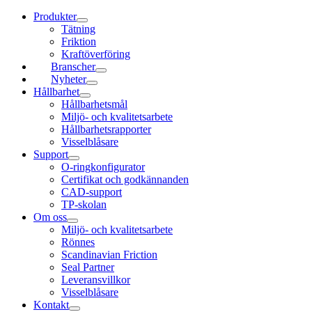
Produkter
Tätning
Friktion
Kraftöverföring
Branscher
Nyheter
Hållbarhet
Hållbarhetsmål
Miljö- och kvalitetsarbete
Hållbarhetsrapporter
Visselblåsare
Support
O-ringkonfigurator
Certifikat och godkännanden
CAD-support
TP-skolan
Om oss
Miljö- och kvalitetsarbete
Rönnes
Scandinavian Friction
Seal Partner
Leveransvillkor
Visselblåsare
Kontakt