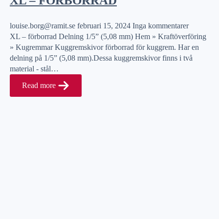
XL – FÖRBORRAD
louise.borg@ramit.se
februari 15, 2024
Inga kommentarer
XL – förborrad Delning 1/5” (5,08 mm) Hem » Kraftöverföring
» Kugremmar Kuggremskivor förborrad för kuggrem. Har en
delning på 1/5” (5,08 mm).Dessa kuggremskivor finns i två
material - stål…
Read more