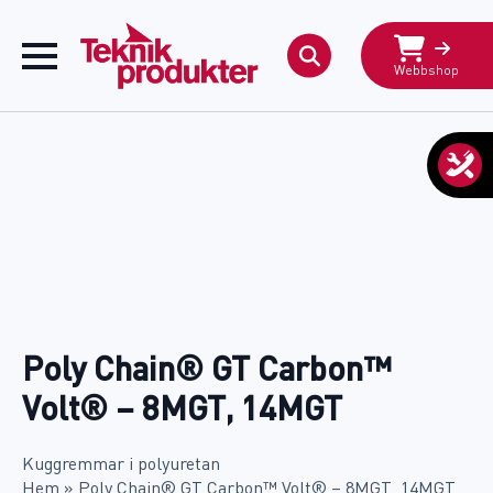
Webbshop
Search
for:
Poly Chain® GT Carbon™
Volt® – 8MGT, 14MGT
Kuggremmar i polyuretan
Hem
»
Poly Chain® GT Carbon™ Volt® – 8MGT, 14MGT