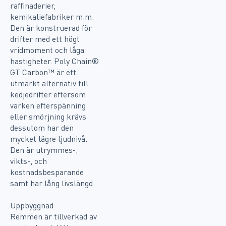
raffinaderier,
kemikaliefabriker m.m.
Den är konstruerad för
drifter med ett högt
vridmoment och låga
hastigheter. Poly Chain®
GT Carbon™ är ett
utmärkt alternativ till
kedjedrifter eftersom
varken efterspänning
eller smörjning krävs
dessutom har den
mycket lägre ljudnivå.
Den är utrymmes-,
vikts-, och
kostnadsbesparande
samt har lång livslängd.
Uppbyggnad
Remmen är tillverkad av