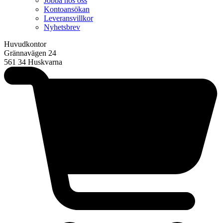
Jobba hos oss
Kontoansökan
Leveransvillkor
Nyhetsbrev
Huvudkontor
Grännavägen 24
561 34 Huskvarna