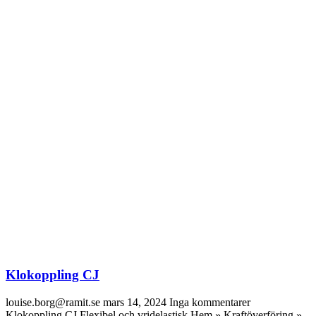
Klokoppling CJ
louise.borg@ramit.se
mars 14, 2024
Inga kommentarer
Klokoppling CJ Flexibel och vridelastisk Hem » Kraftöverföring »