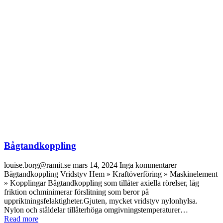
Bågtandkoppling
louise.borg@ramit.se
mars 14, 2024
Inga kommentarer
Bågtandkoppling Vridstyv Hem » Kraftöverföring » Maskinelement
» Kopplingar Bågtandkoppling som tillåter axiella rörelser, låg
friktion ochminimerar förslitning som beror på
uppriktningsfelaktigheter.Gjuten, mycket vridstyv nylonhylsa.
Nylon och ståldelar tillåterhöga omgivningstemperaturer…
Read more