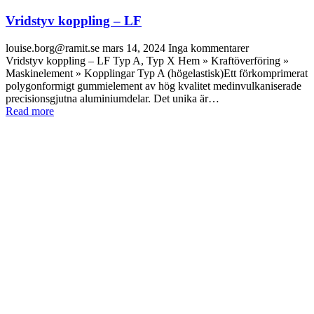
Vridstyv koppling – LF
louise.borg@ramit.se
mars 14, 2024
Inga kommentarer
Vridstyv koppling – LF Typ A, Typ X Hem » Kraftöverföring »
Maskinelement » Kopplingar Typ A (högelastisk)Ett förkomprimerat
polygonformigt gummielement av hög kvalitet medinvulkaniserade
precisionsgjutna aluminiumdelar. Det unika är…
Read more