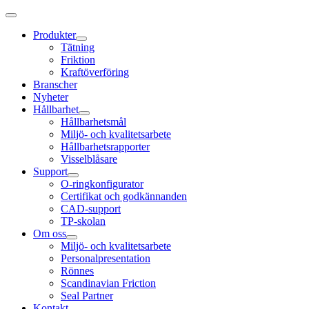
Produkter
Tätning
Friktion
Kraftöverföring
Branscher
Nyheter
Hållbarhet
Hållbarhetsmål
Miljö- och kvalitetsarbete
Hållbarhetsrapporter
Visselblåsare
Support
O-ringkonfigurator
Certifikat och godkännanden
CAD-support
TP-skolan
Om oss
Miljö- och kvalitetsarbete
Personalpresentation
Rönnes
Scandinavian Friction
Seal Partner
Kontakt