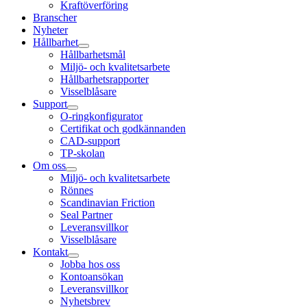
Kraftöverföring
Branscher
Nyheter
Hållbarhet
Hållbarhetsmål
Miljö- och kvalitetsarbete
Hållbarhetsrapporter
Visselblåsare
Support
O-ringkonfigurator
Certifikat och godkännanden
CAD-support
TP-skolan
Om oss
Miljö- och kvalitetsarbete
Rönnes
Scandinavian Friction
Seal Partner
Leveransvillkor
Visselblåsare
Kontakt
Jobba hos oss
Kontoansökan
Leveransvillkor
Nyhetsbrev