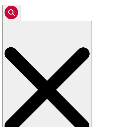
Search
for: