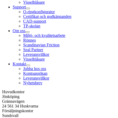
Visselblåsare
Support
O-ringkonfigurator
Certifikat och godkännanden
CAD-support
TP-skolan
Om oss
Miljö- och kvalitetsarbete
Rönnes
Scandinavian Friction
Seal Partner
Leveransvillkor
Visselblåsare
Kontakt
Jobba hos oss
Kontoansökan
Leveransvillkor
Nyhetsbrev
Huvudkontor
Jönköping
Grännavägen
24 561 34 Huskvarna
Försäljningskontor
Sundsvall