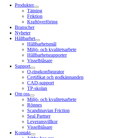
Produkter
Tätning
Friktion
Kraftöverföring
Branscher
Nyheter
Hållbarhet
Hållbarhetsmål
Miljö- och kvalitetsarbete
Hållbarhetsrapporter
Visselblåsare
Support
O-ringkonfigurator
Certifikat och godkännanden
CAD-support
TP-skolan
Om oss
Miljö- och kvalitetsarbete
Rönnes
Scandinavian Friction
Seal Partner
Leveransvillkor
Visselblåsare
Kontakt