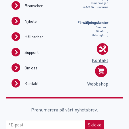
Grännavägen
Branscher
24 561 34 Huskvarna
Nyheter
Försäljningskontor
Sundsvall
Göteborg
Helsingborg
Hållbarhet
Support
Kontakt
Om oss
Kontakt
Webbshop
Prenumerera på vårt nyhetsbrev:
E-
Skicka