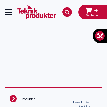
Webbshop
Search
for:
Produkter
Huvudkontor
Jönköping