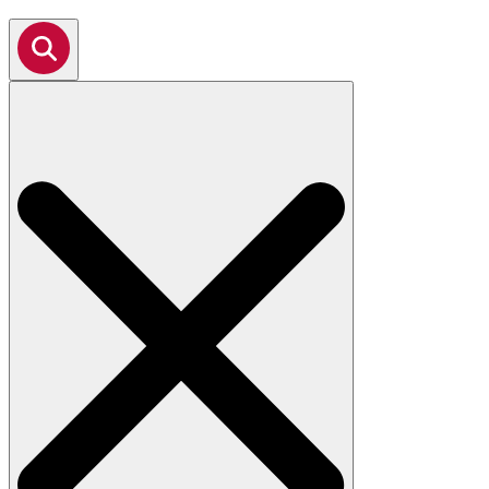
Search
for: