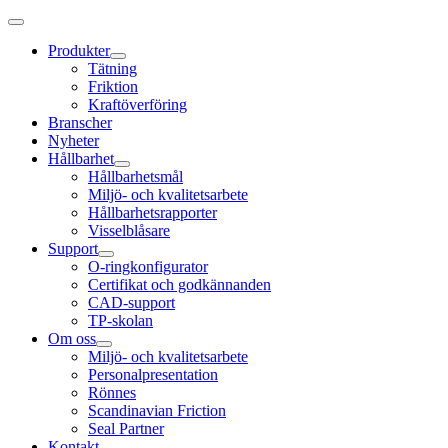
Produkter
Tätning
Friktion
Kraftöverföring
Branscher
Nyheter
Hållbarhet
Hållbarhetsmål
Miljö- och kvalitetsarbete
Hållbarhetsrapporter
Visselblåsare
Support
O-ringkonfigurator
Certifikat och godkännanden
CAD-support
TP-skolan
Om oss
Miljö- och kvalitetsarbete
Personalpresentation
Rönnes
Scandinavian Friction
Seal Partner
Kontakt