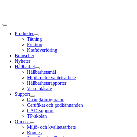
Produkter
Tätning
Friktion
Kraftöverföring
Branscher
Nyheter
Hållbarhet
Hållbarhetsmål
Miljö- och kvalitetsarbete
Hållbarhetsrapporter
Visselblåsare
Support
O-ringkonfigurator
Certifikat och godkännanden
CAD-support
TP-skolan
Om oss
Miljö- och kvalitetsarbete
Rönnes