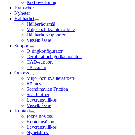
Kraftöverföring
Branscher
Nyheter
Hållbarhet
Hållbarhetsmål
Miljö- och kvalitetsarbete
Hållbarhetsrapporter
Visselblåsare
Support
O-ringkonfigurator
Certifikat och godkännanden
CAD-support
TP-skolan
Om oss
Miljö- och kvalitetsarbete
Rönnes
Scandinavian Friction
Seal Partner
Leveransvillkor
Visselblåsare
Kontakt
Jobba hos oss
Kontoansökan
Leveransvillkor
Nyhetsbrev