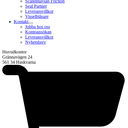
Scandinavian Friction
Seal Partner
Leveransvillkor
Visselblåsare
Kontakt
Jobba hos oss
Kontoansökan
Leveransvillkor
Nyhetsbrev
Huvudkontor
Grännavägen 24
561 34 Huskvarna