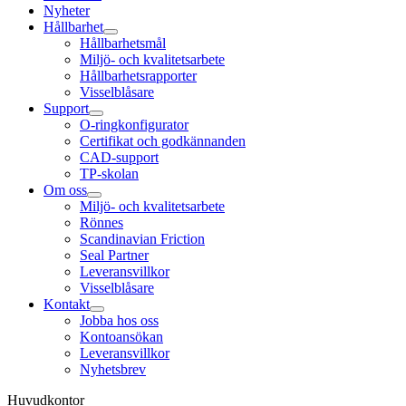
Nyheter
Hållbarhet
Hållbarhetsmål
Miljö- och kvalitetsarbete
Hållbarhetsrapporter
Visselblåsare
Support
O-ringkonfigurator
Certifikat och godkännanden
CAD-support
TP-skolan
Om oss
Miljö- och kvalitetsarbete
Rönnes
Scandinavian Friction
Seal Partner
Leveransvillkor
Visselblåsare
Kontakt
Jobba hos oss
Kontoansökan
Leveransvillkor
Nyhetsbrev
Huvudkontor