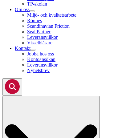
TP-skolan
Om oss
Miljö- och kvalitetsarbete
Rönnes
Scandinavian Friction
Seal Partner
Leveransvillkor
Visselblåsare
Kontakt
Jobba hos oss
Kontoansökan
Leveransvillkor
Nyhetsbrev
Search
for: