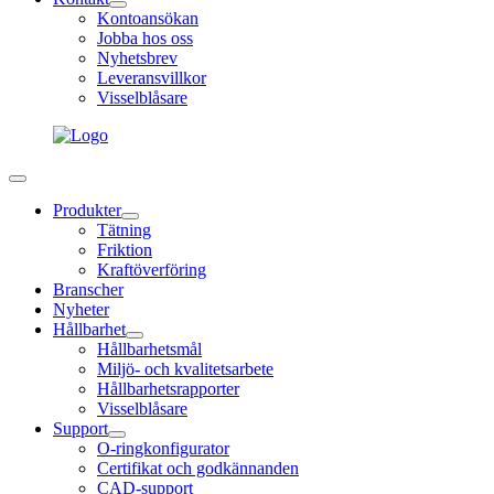
Kontoansökan
Jobba hos oss
Nyhetsbrev
Leveransvillkor
Visselblåsare
Produkter
Tätning
Friktion
Kraftöverföring
Branscher
Nyheter
Hållbarhet
Hållbarhetsmål
Miljö- och kvalitetsarbete
Hållbarhetsrapporter
Visselblåsare
Support
O-ringkonfigurator
Certifikat och godkännanden
CAD-support