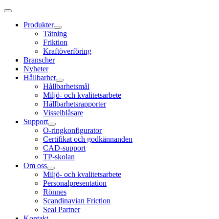
Produkter
Tätning
Friktion
Kraftöverföring
Branscher
Nyheter
Hållbarhet
Hållbarhetsmål
Miljö- och kvalitetsarbete
Hållbarhetsrapporter
Visselblåsare
Support
O-ringkonfigurator
Certifikat och godkännanden
CAD-support
TP-skolan
Om oss
Miljö- och kvalitetsarbete
Personalpresentation
Rönnes
Scandinavian Friction
Seal Partner
Kontakt