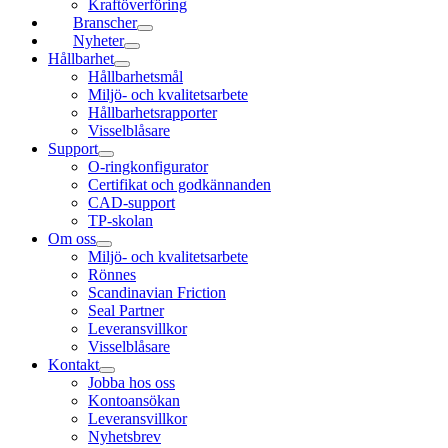
Kraftöverföring
Branscher
Nyheter
Hållbarhet
Hållbarhetsmål
Miljö- och kvalitetsarbete
Hållbarhetsrapporter
Visselblåsare
Support
O-ringkonfigurator
Certifikat och godkännanden
CAD-support
TP-skolan
Om oss
Miljö- och kvalitetsarbete
Rönnes
Scandinavian Friction
Seal Partner
Leveransvillkor
Visselblåsare
Kontakt
Jobba hos oss
Kontoansökan
Leveransvillkor
Nyhetsbrev