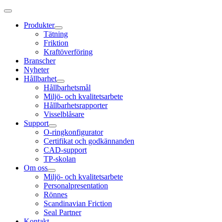
Produkter
Tätning
Friktion
Kraftöverföring
Branscher
Nyheter
Hållbarhet
Hållbarhetsmål
Miljö- och kvalitetsarbete
Hållbarhetsrapporter
Visselblåsare
Support
O-ringkonfigurator
Certifikat och godkännanden
CAD-support
TP-skolan
Om oss
Miljö- och kvalitetsarbete
Personalpresentation
Rönnes
Scandinavian Friction
Seal Partner
Kontakt