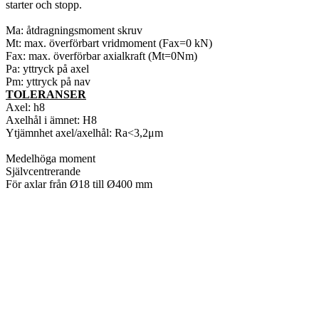
starter och stopp.
Ma: åtdragningsmoment skruv
Mt: max. överförbart vridmoment (Fax=0 kN)
Fax: max. överförbar axialkraft (Mt=0Nm)
Pa: yttryck på axel
Pm: yttryck på nav
TOLERANSER
Axel: h8
Axelhål i ämnet: H8
Ytjämnhet axel/axelhål: Ra<3,2μm
Medelhöga moment
Självcentrerande
För axlar från Ø18 till Ø400 mm