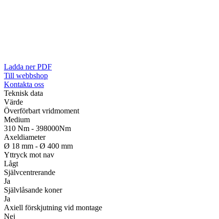
Ladda ner PDF
Till webbshop
Kontakta oss
Teknisk data
Värde
Överförbart vridmoment
Medium
310 Nm - 398000Nm
Axeldiameter
Ø 18 mm - Ø 400 mm
Yttryck mot nav
Lågt
Självcentrerande
Ja
Självlåsande koner
Ja
Axiell förskjutning vid montage
Nej