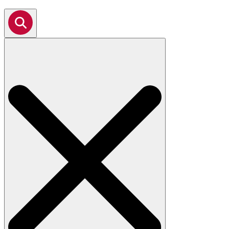
Search
for: