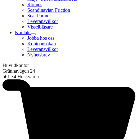
Rönnes
Scandinavian Friction
Seal Partner
Leveransvillkor
Visselblåsare
Kontakt
Jobba hos oss
Kontoansökan
Leveransvillkor
Nyhetsbrev
Huvudkontor
Grännavägen 24
561 34 Huskvarna