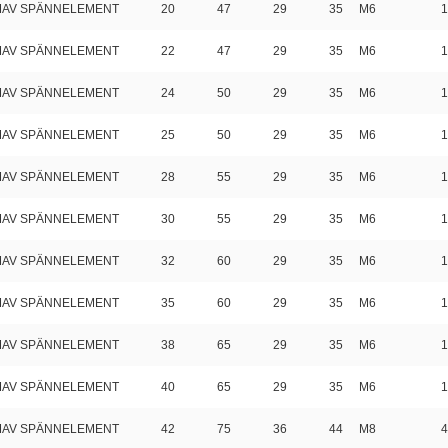
 MAV SPÄNNELEMENT
20
47
29
35
M6
1
 MAV SPÄNNELEMENT
22
47
29
35
M6
1
 MAV SPÄNNELEMENT
24
50
29
35
M6
1
 MAV SPÄNNELEMENT
25
50
29
35
M6
1
 MAV SPÄNNELEMENT
28
55
29
35
M6
1
 MAV SPÄNNELEMENT
30
55
29
35
M6
1
 MAV SPÄNNELEMENT
32
60
29
35
M6
1
 MAV SPÄNNELEMENT
35
60
29
35
M6
1
 MAV SPÄNNELEMENT
38
65
29
35
M6
1
 MAV SPÄNNELEMENT
40
65
29
35
M6
1
 MAV SPÄNNELEMENT
42
75
36
44
M8
4