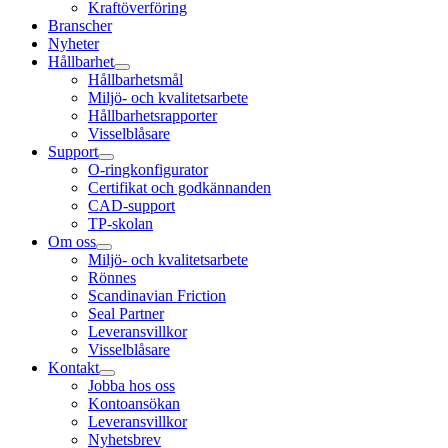
Kraftöverföring
Branscher
Nyheter
Hållbarhet
Hållbarhetsmål
Miljö- och kvalitetsarbete
Hållbarhetsrapporter
Visselblåsare
Support
O-ringkonfigurator
Certifikat och godkännanden
CAD-support
TP-skolan
Om oss
Miljö- och kvalitetsarbete
Rönnes
Scandinavian Friction
Seal Partner
Leveransvillkor
Visselblåsare
Kontakt
Jobba hos oss
Kontoansökan
Leveransvillkor
Nyhetsbrev