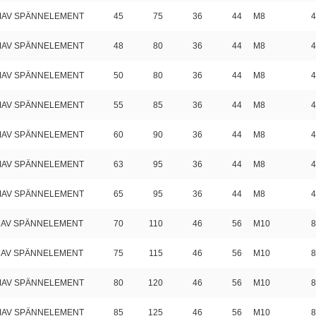
 MAV SPÄNNELEMENT
45
75
36
44
M8
4
 MAV SPÄNNELEMENT
48
80
36
44
M8
4
 MAV SPÄNNELEMENT
50
80
36
44
M8
4
 MAV SPÄNNELEMENT
55
85
36
44
M8
4
 MAV SPÄNNELEMENT
60
90
36
44
M8
4
 MAV SPÄNNELEMENT
63
95
36
44
M8
4
 MAV SPÄNNELEMENT
65
95
36
44
M8
4
 MAV SPÄNNELEMENT
70
110
46
56
M10
8
 MAV SPÄNNELEMENT
75
115
46
56
M10
8
 MAV SPÄNNELEMENT
80
120
46
56
M10
8
 MAV SPÄNNELEMENT
85
125
46
56
M10
8