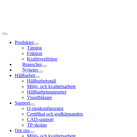
Produkter
Tätning
Friktion
Kraftöverföring
Branscher
Nyheter
Hållbarhet
Hållbarhetsmål
Miljö- och kvalitetsarbete
Hållbarhetsrapporter
Visselblåsare
Support
O-ringkonfigurator
Certifikat och godkännanden
CAD-support
TP-skolan
Om oss
Miljö- och kvalitetsarbete