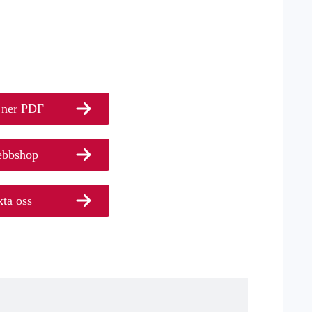
 ner PDF
ebbshop
ta oss