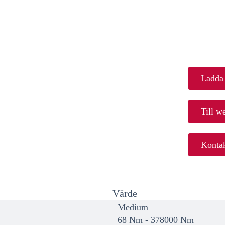
Ladda
Till w
Kontak
Värde
Medium
68 Nm - 378000 Nm