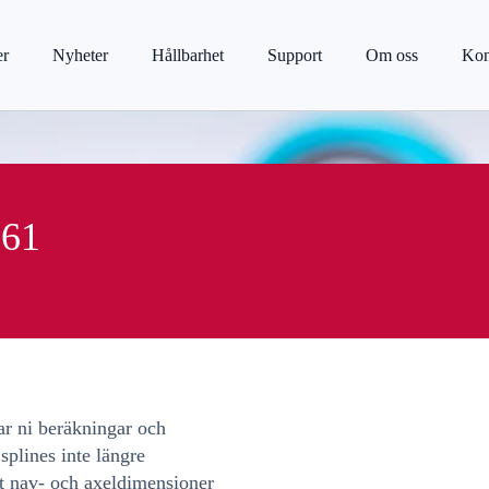
er
Nyheter
Hållbarhet
Support
Om oss
Kon
61
r ni beräkningar och
 splines inte längre
st nav- och axeldimensioner