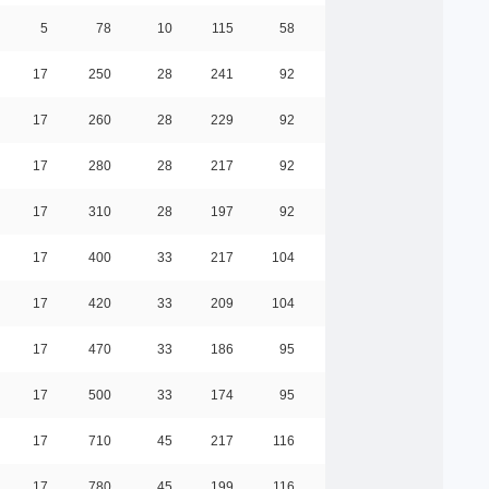
5
78
10
115
58
0.09
17
250
28
241
92
0.30
17
260
28
229
92
0.30
17
280
28
217
92
0.30
17
310
28
197
92
0.30
17
400
33
217
104
0.30
17
420
33
209
104
0.30
17
470
33
186
95
0.40
17
500
33
174
95
0.30
17
710
45
217
116
0.40
17
780
45
199
116
0.40