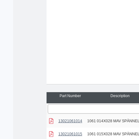
Part Number
Description
13021061014
1061 014X028 MAV SPÄNN
13021061015
1061 015X028 MAV SPÄNN