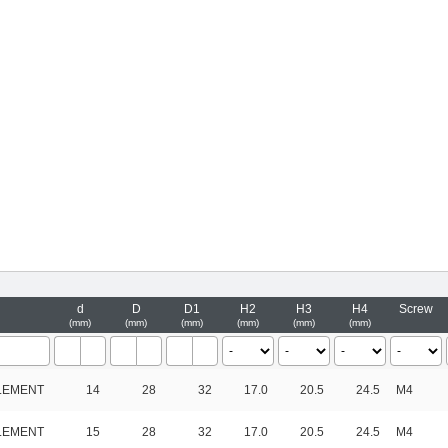
d
D
D1
H2
H3
H4
Screw
mm
mm
mm
mm
mm
mm
ELEMENT
14
28
32
17.0
20.5
24.5
M4
ELEMENT
15
28
32
17.0
20.5
24.5
M4