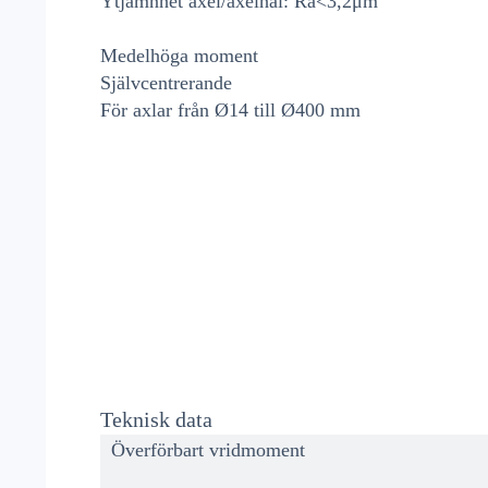
Ytjämnhet axel/axelhål: Ra<3,2μm
Medelhöga moment
Självcentrerande
För axlar från Ø14 till Ø400 mm
Teknisk data
Överförbart vridmoment