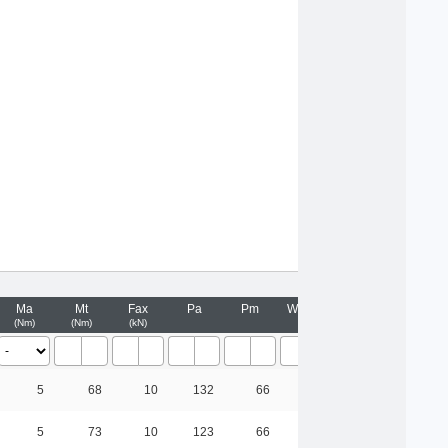
Ma
Mt
Fax
Pa
Pm
Weight
Nm
Nm
kN
kg
5
68
10
132
66
0.07
5
73
10
123
66
0.06