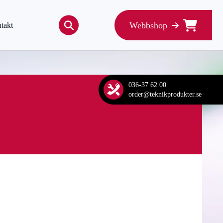
Webbshop
takt
Search
for:
036-37 62 00
order@teknikprodukter.se