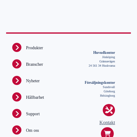
Produkter
Huvudkontor
Jönköping
Grännavägen
Branscher
24 561 34 Huskvarna
Nyheter
Försäljningskontor
Sundsvall
Göteborg
Helsingborg
Hållbarhet
Support
Kontakt
Om oss