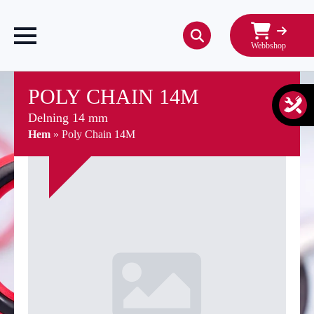
Webbshop
Search
for:
POLY CHAIN 14M
Delning 14 mm
Hem
»
Poly Chain 14M