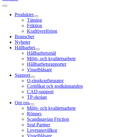
Produkter
Tätning
Friktion
Kraftöverföring
Branscher
Nyheter
Hållbarhet
Hållbarhetsmål
Miljö- och kvalitetsarbete
Hållbarhetsrapporter
Visselblåsare
Support
O-ringkonfigurator
Certifikat och godkännanden
CAD-support
TP-skolan
Om oss
Miljö- och kvalitetsarbete
Rönnes
Scandinavian Friction
Seal Partner
Leveransvillkor
Visselblåsare