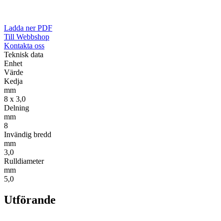
Ladda ner PDF
Till Webbshop
Kontakta oss
Teknisk data
Enhet
Värde
Kedja
mm
8 x 3,0
Delning
mm
8
Invändig bredd
mm
3,0
Rulldiameter
mm
5,0
Utförande