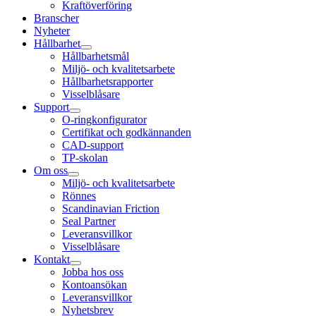
Kraftöverföring
Branscher
Nyheter
Hållbarhet
Hållbarhetsmål
Miljö- och kvalitetsarbete
Hållbarhetsrapporter
Visselblåsare
Support
O-ringkonfigurator
Certifikat och godkännanden
CAD-support
TP-skolan
Om oss
Miljö- och kvalitetsarbete
Rönnes
Scandinavian Friction
Seal Partner
Leveransvillkor
Visselblåsare
Kontakt
Jobba hos oss
Kontoansökan
Leveransvillkor
Nyhetsbrev