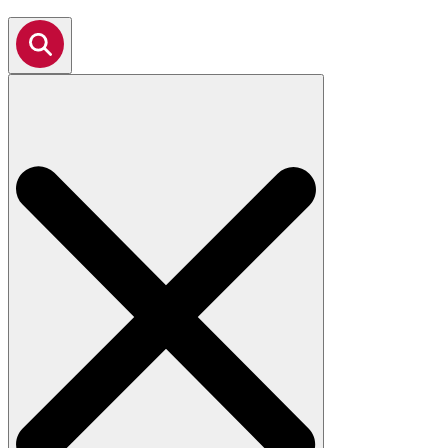
Search
for: