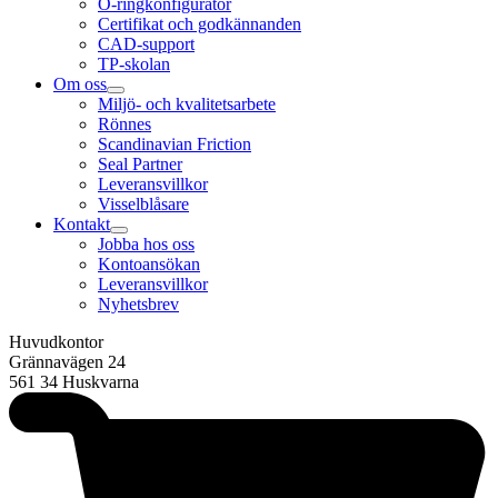
O-ringkonfigurator
Certifikat och godkännanden
CAD-support
TP-skolan
Om oss
Miljö- och kvalitetsarbete
Rönnes
Scandinavian Friction
Seal Partner
Leveransvillkor
Visselblåsare
Kontakt
Jobba hos oss
Kontoansökan
Leveransvillkor
Nyhetsbrev
Huvudkontor
Grännavägen 24
561 34 Huskvarna