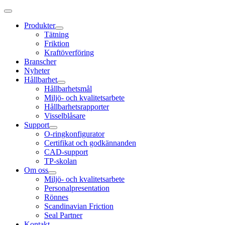
Produkter
Tätning
Friktion
Kraftöverföring
Branscher
Nyheter
Hållbarhet
Hållbarhetsmål
Miljö- och kvalitetsarbete
Hållbarhetsrapporter
Visselblåsare
Support
O-ringkonfigurator
Certifikat och godkännanden
CAD-support
TP-skolan
Om oss
Miljö- och kvalitetsarbete
Personalpresentation
Rönnes
Scandinavian Friction
Seal Partner
Kontakt