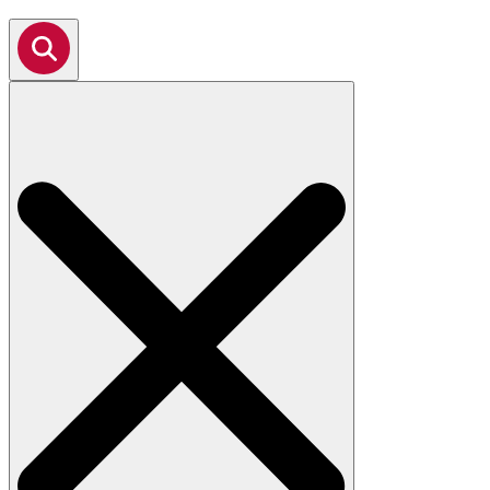
Search
for: