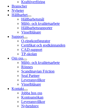
Kraftöverföring
Branscher
Nyheter
Hållbarhet
Hållbarhetsmål
Miljö- och kvalitetsarbete
Hållbarhetsrapporter
Visselblåsare
Support
O-ringkonfigurator
Certifikat och godkännanden
CAD-support
TP-skolan
Om oss
Miljö- och kvalitetsarbete
Rönnes
Scandinavian Friction
Seal Partner
Leveransvillkor
Visselblåsare
Kontakt
Jobba hos oss
Kontoansökan
Leveransvillkor
Nyhetsbrev