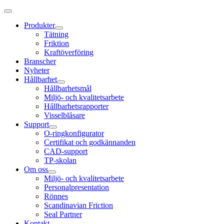
Produkter
Tätning
Friktion
Kraftöverföring
Branscher
Nyheter
Hållbarhet
Hållbarhetsmål
Miljö- och kvalitetsarbete
Hållbarhetsrapporter
Visselblåsare
Support
O-ringkonfigurator
Certifikat och godkännanden
CAD-support
TP-skolan
Om oss
Miljö- och kvalitetsarbete
Personalpresentation
Rönnes
Scandinavian Friction
Seal Partner
Kontakt