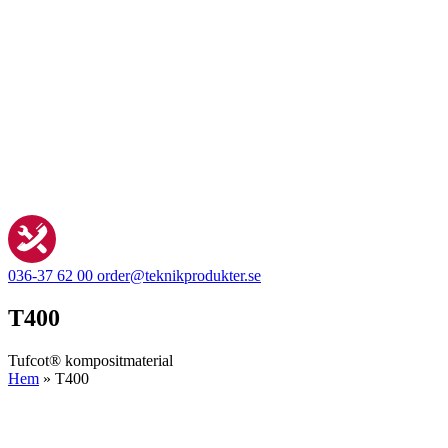
036-37 62 00
order@teknikprodukter.se
T400
Tufcot® kompositmaterial
Hem
»
T400