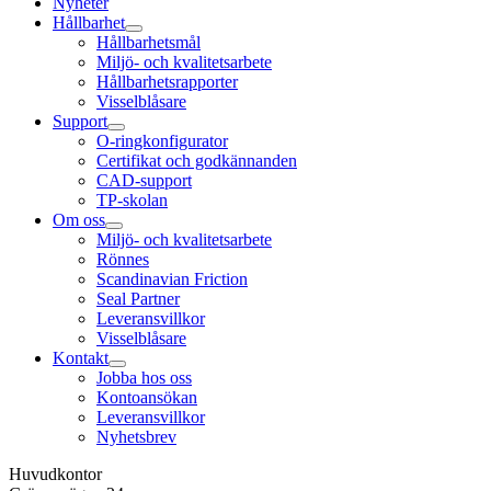
Nyheter
Hållbarhet
Hållbarhetsmål
Miljö- och kvalitetsarbete
Hållbarhetsrapporter
Visselblåsare
Support
O-ringkonfigurator
Certifikat och godkännanden
CAD-support
TP-skolan
Om oss
Miljö- och kvalitetsarbete
Rönnes
Scandinavian Friction
Seal Partner
Leveransvillkor
Visselblåsare
Kontakt
Jobba hos oss
Kontoansökan
Leveransvillkor
Nyhetsbrev
Huvudkontor