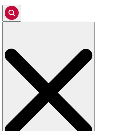
Search
for: