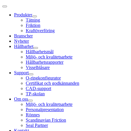
Produkter
Tätning
Friktion
Kraftöverföring
Branscher
Nyheter
Hållbarhet
Hållbarhetsmål
Miljö- och kvalitetsarbete
Hållbarhetsrapporter
Visselblåsare
Support
O-ringkonfigurator
Certifikat och godkännanden
CAD-support
TP-skolan
Om oss
Miljö- och kvalitetsarbete
Personalpresentation
Rönnes
Scandinavian Friction
Seal Partner
Kontakt