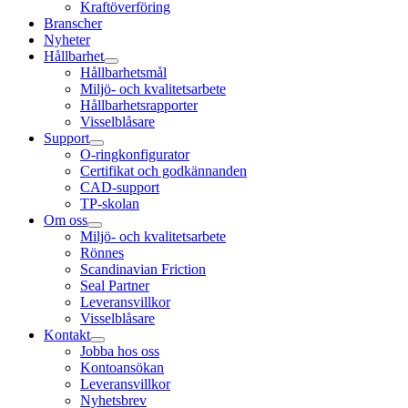
Kraftöverföring
Branscher
Nyheter
Hållbarhet
Hållbarhetsmål
Miljö- och kvalitetsarbete
Hållbarhetsrapporter
Visselblåsare
Support
O-ringkonfigurator
Certifikat och godkännanden
CAD-support
TP-skolan
Om oss
Miljö- och kvalitetsarbete
Rönnes
Scandinavian Friction
Seal Partner
Leveransvillkor
Visselblåsare
Kontakt
Jobba hos oss
Kontoansökan
Leveransvillkor
Nyhetsbrev