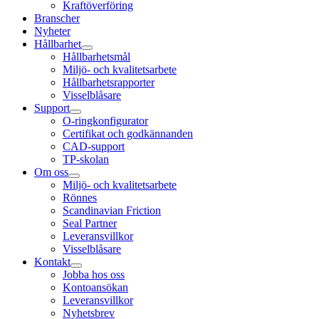
Kraftöverföring
Branscher
Nyheter
Hållbarhet
Hållbarhetsmål
Miljö- och kvalitetsarbete
Hållbarhetsrapporter
Visselblåsare
Support
O-ringkonfigurator
Certifikat och godkännanden
CAD-support
TP-skolan
Om oss
Miljö- och kvalitetsarbete
Rönnes
Scandinavian Friction
Seal Partner
Leveransvillkor
Visselblåsare
Kontakt
Jobba hos oss
Kontoansökan
Leveransvillkor
Nyhetsbrev