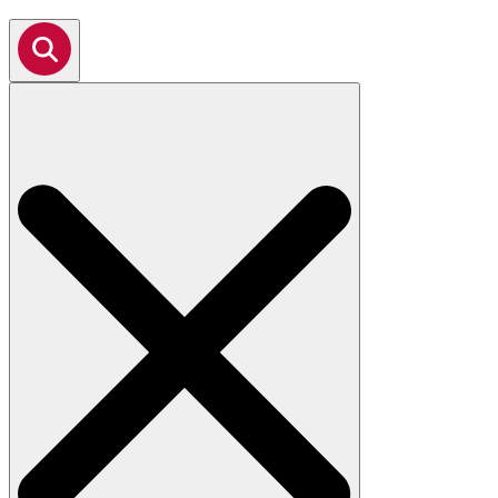
Search
for: