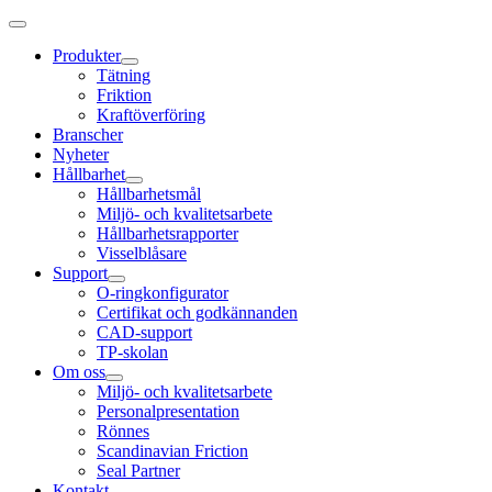
Produkter
Tätning
Friktion
Kraftöverföring
Branscher
Nyheter
Hållbarhet
Hållbarhetsmål
Miljö- och kvalitetsarbete
Hållbarhetsrapporter
Visselblåsare
Support
O-ringkonfigurator
Certifikat och godkännanden
CAD-support
TP-skolan
Om oss
Miljö- och kvalitetsarbete
Personalpresentation
Rönnes
Scandinavian Friction
Seal Partner
Kontakt