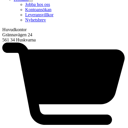
Jobba hos oss
Kontoansökan
Leveransvillkor
Nyhetsbrev
Huvudkontor
Grännavägen 24
561 34 Huskvarna