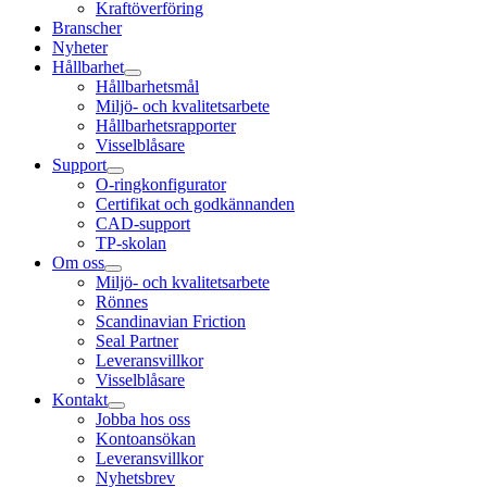
Kraftöverföring
Branscher
Nyheter
Hållbarhet
Hållbarhetsmål
Miljö- och kvalitetsarbete
Hållbarhetsrapporter
Visselblåsare
Support
O-ringkonfigurator
Certifikat och godkännanden
CAD-support
TP-skolan
Om oss
Miljö- och kvalitetsarbete
Rönnes
Scandinavian Friction
Seal Partner
Leveransvillkor
Visselblåsare
Kontakt
Jobba hos oss
Kontoansökan
Leveransvillkor
Nyhetsbrev