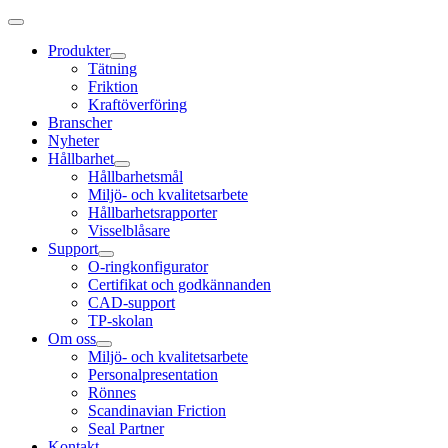
Produkter
Tätning
Friktion
Kraftöverföring
Branscher
Nyheter
Hållbarhet
Hållbarhetsmål
Miljö- och kvalitetsarbete
Hållbarhetsrapporter
Visselblåsare
Support
O-ringkonfigurator
Certifikat och godkännanden
CAD-support
TP-skolan
Om oss
Miljö- och kvalitetsarbete
Personalpresentation
Rönnes
Scandinavian Friction
Seal Partner
Kontakt