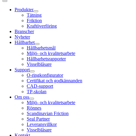
Produkter
Tätning
Friktion
Kraftöverföring
Branscher
Nyheter
Hållbarhet
Hållbarhetsmål
Miljö- och kvalitetsarbete
Hållbarhetsrapporter
Visselblåsare
Support
O-ringkonfigurator
Certifikat och godkännanden
CAD-support
TP-skolan
Om oss
Miljö- och kvalitetsarbete
Rönnes
Scandinavian Friction
Seal Partner
Leveransvillkor
Visselblåsare
Kontakt