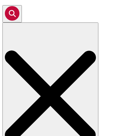
Search
for: