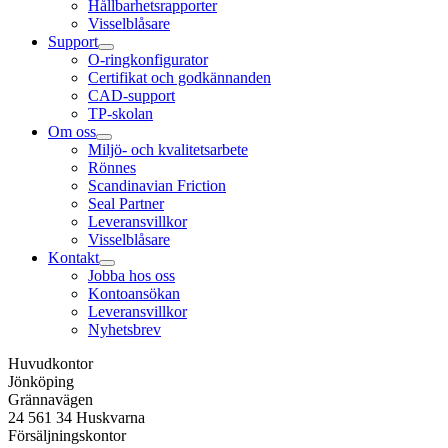
Hållbarhetsrapporter
Visselblåsare
Support
O-ringkonfigurator
Certifikat och godkännanden
CAD-support
TP-skolan
Om oss
Miljö- och kvalitetsarbete
Rönnes
Scandinavian Friction
Seal Partner
Leveransvillkor
Visselblåsare
Kontakt
Jobba hos oss
Kontoansökan
Leveransvillkor
Nyhetsbrev
Huvudkontor
Jönköping
Grännavägen
24 561 34 Huskvarna
Försäljningskontor