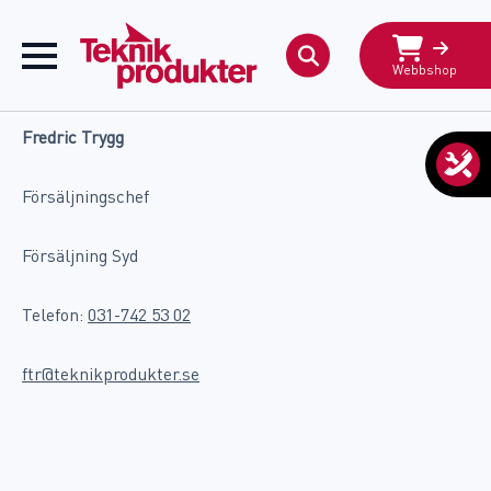
Webbshop
Search
for:
Fredric Trygg
Försäljningschef
Försäljning Syd
Telefon:
031-742 53 02
ftr@teknikprodukter.se