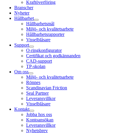
Kraftöverföring
Branscher
Nyheter
Hållbarhet
Hållbarhetsmål
Miljö- och kvalitetsarbete
Hållbarhetsrapporter
Visselblåsare
Support
O-ringkonfigurator
Certifikat och godkännanden
CAD-support
TP-skolan
Om oss
Miljö- och kvalitetsarbete
Rönnes
Scandinavian Friction
Seal Partner
Leveransvillkor
Visselblåsare
Kontakt
Jobba hos oss
Kontoansökan
Leveransvillkor
Nyhetsbrev