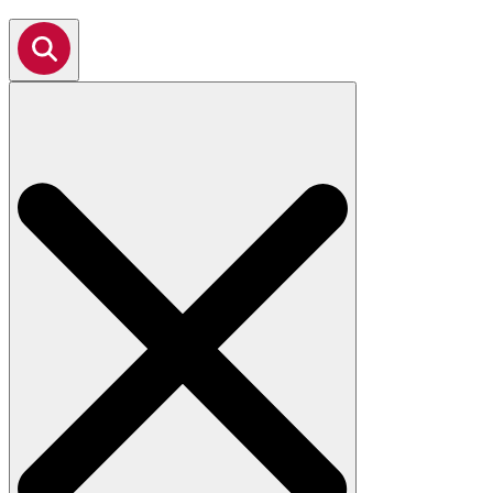
Search
for: