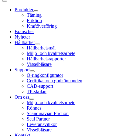
Produkter
Tätning
Friktion
Kraftöverföring
Branscher
Nyheter
Hållbarhet
Hållbarhetsmål
Miljö- och kvalitetsarbete
Hållbarhetsrapporter
Visselblåsare
Support
O-ringkonfigurator
Certifikat och godkännanden
CAD-support
TP-skolan
Om oss
Miljö- och kvalitetsarbete
Rönnes
Scandinavian Friction
Seal Partner
Leveransvillkor
Visselblåsare
Kontakt