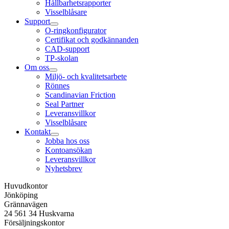
Hållbarhetsrapporter
Visselblåsare
Support
O-ringkonfigurator
Certifikat och godkännanden
CAD-support
TP-skolan
Om oss
Miljö- och kvalitetsarbete
Rönnes
Scandinavian Friction
Seal Partner
Leveransvillkor
Visselblåsare
Kontakt
Jobba hos oss
Kontoansökan
Leveransvillkor
Nyhetsbrev
Huvudkontor
Jönköping
Grännavägen
24 561 34 Huskvarna
Försäljningskontor