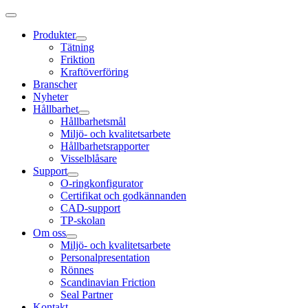
Produkter
Tätning
Friktion
Kraftöverföring
Branscher
Nyheter
Hållbarhet
Hållbarhetsmål
Miljö- och kvalitetsarbete
Hållbarhetsrapporter
Visselblåsare
Support
O-ringkonfigurator
Certifikat och godkännanden
CAD-support
TP-skolan
Om oss
Miljö- och kvalitetsarbete
Personalpresentation
Rönnes
Scandinavian Friction
Seal Partner
Kontakt