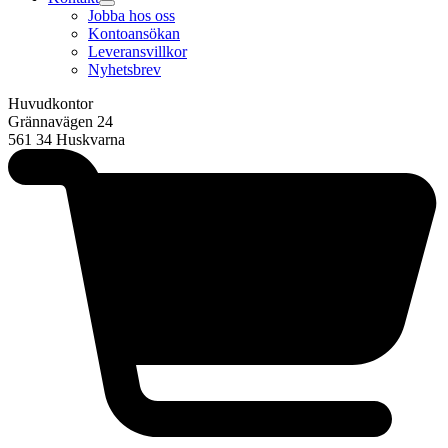
Jobba hos oss
Kontoansökan
Leveransvillkor
Nyhetsbrev
Huvudkontor
Grännavägen 24
561 34 Huskvarna