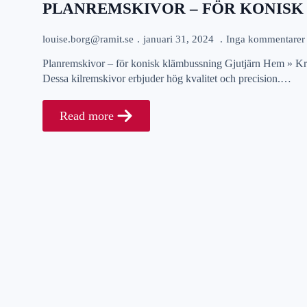
PLANREMSKIVOR – FÖR KONISK
louise.borg@ramit.se
januari 31, 2024
Inga kommentarer
Planremskivor – för konisk klämbussning Gjutjärn Hem » Kra
Dessa kilremskivor erbjuder hög kvalitet och precision.…
Read more