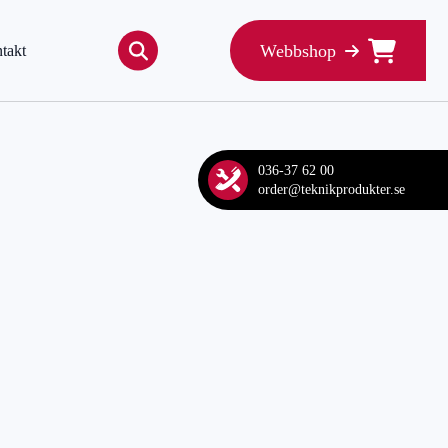
Webbshop
takt
Search
for:
036-37 62 00
order@teknikprodukter.se