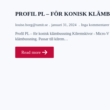
PROFIL PL – FÖR KONISK KLÄM
louise.borg@ramit.se
januari 31, 2024
Inga kommentarer
Profil PL – för konisk klämbussning Kilremskivor - Micro-V
klämbussning. Passar till kilrem…
Read more