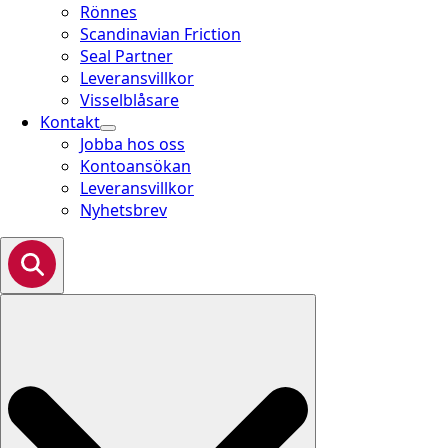
Rönnes
Scandinavian Friction
Seal Partner
Leveransvillkor
Visselblåsare
Kontakt
Jobba hos oss
Kontoansökan
Leveransvillkor
Nyhetsbrev
Search
for: