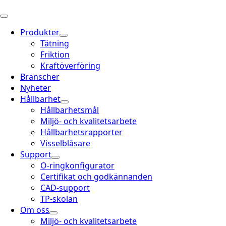
Produkter
Tätning
Friktion
Kraftöverföring
Branscher
Nyheter
Hållbarhet
Hållbarhetsmål
Miljö- och kvalitetsarbete
Hållbarhetsrapporter
Visselblåsare
Support
O-ringkonfigurator
Certifikat och godkännanden
CAD-support
TP-skolan
Om oss
Miljö- och kvalitetsarbete