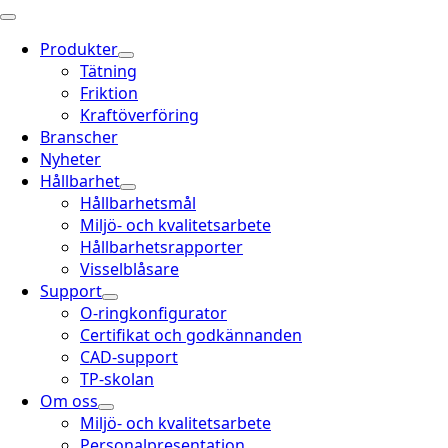
Produkter
Tätning
Friktion
Kraftöverföring
Branscher
Nyheter
Hållbarhet
Hållbarhetsmål
Miljö- och kvalitetsarbete
Hållbarhetsrapporter
Visselblåsare
Support
O-ringkonfigurator
Certifikat och godkännanden
CAD-support
TP-skolan
Om oss
Miljö- och kvalitetsarbete
Personalpresentation