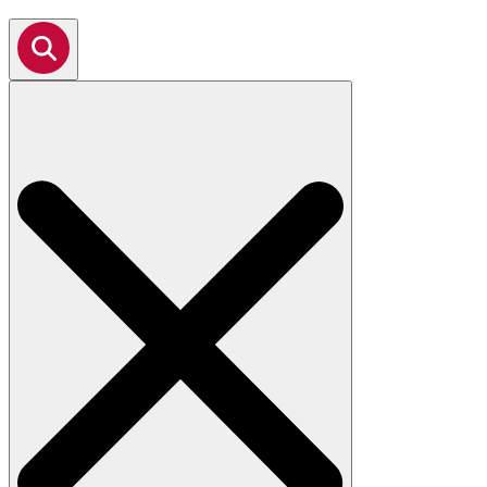
Search
for: