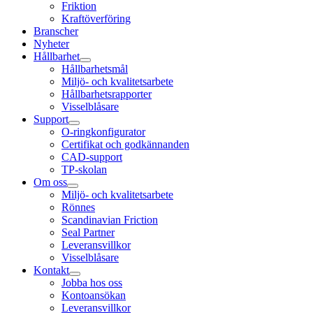
Friktion
Kraftöverföring
Branscher
Nyheter
Hållbarhet
Hållbarhetsmål
Miljö- och kvalitetsarbete
Hållbarhetsrapporter
Visselblåsare
Support
O-ringkonfigurator
Certifikat och godkännanden
CAD-support
TP-skolan
Om oss
Miljö- och kvalitetsarbete
Rönnes
Scandinavian Friction
Seal Partner
Leveransvillkor
Visselblåsare
Kontakt
Jobba hos oss
Kontoansökan
Leveransvillkor