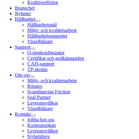
Kraftöverföring
Branscher
Nyheter
Hållbarhet
Hållbarhetsmål
Miljö- och kvalitetsarbete
Hållbarhetsrapporter
Visselblåsare
Support
O-ringkonfigurator
Certifikat och godkännanden
CAD-support
TP-skolan
Om oss
Miljö- och kvalitetsarbete
Rönnes
Scandinavian Friction
Seal Partner
Leveransvillkor
Visselblåsare
Kontakt
Jobba hos oss
Kontoansökan
Leveransvillkor
Nyhetsbrev