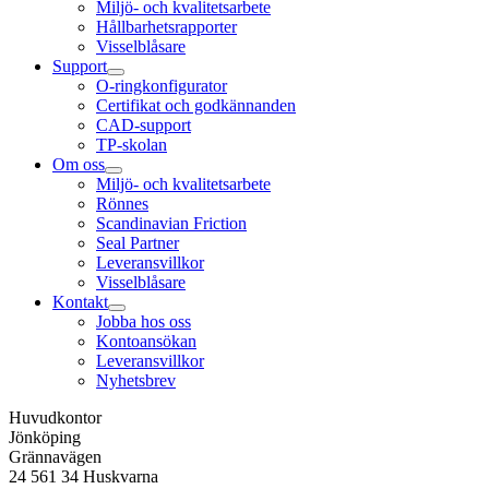
Miljö- och kvalitetsarbete
Hållbarhetsrapporter
Visselblåsare
Support
O-ringkonfigurator
Certifikat och godkännanden
CAD-support
TP-skolan
Om oss
Miljö- och kvalitetsarbete
Rönnes
Scandinavian Friction
Seal Partner
Leveransvillkor
Visselblåsare
Kontakt
Jobba hos oss
Kontoansökan
Leveransvillkor
Nyhetsbrev
Huvudkontor
Jönköping
Grännavägen
24 561 34 Huskvarna