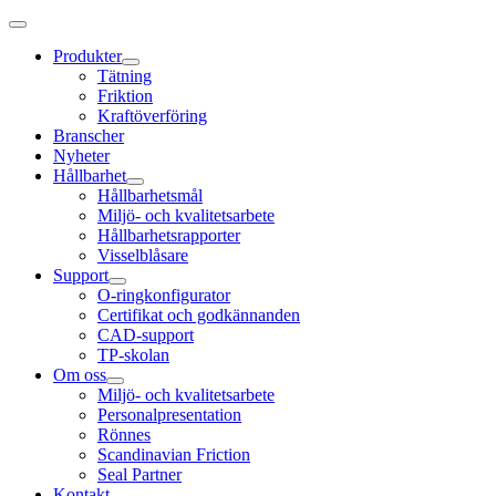
Produkter
Tätning
Friktion
Kraftöverföring
Branscher
Nyheter
Hållbarhet
Hållbarhetsmål
Miljö- och kvalitetsarbete
Hållbarhetsrapporter
Visselblåsare
Support
O-ringkonfigurator
Certifikat och godkännanden
CAD-support
TP-skolan
Om oss
Miljö- och kvalitetsarbete
Personalpresentation
Rönnes
Scandinavian Friction
Seal Partner
Kontakt