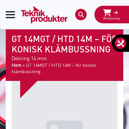
Webbshop
Search
for:
GT 14MGT / HTD 14M – FÖR
KONISK KLÄMBUSSNING
Delning 14 mm
Hem
»
GT 14MGT / HTD 14M – för konisk
klämbussning