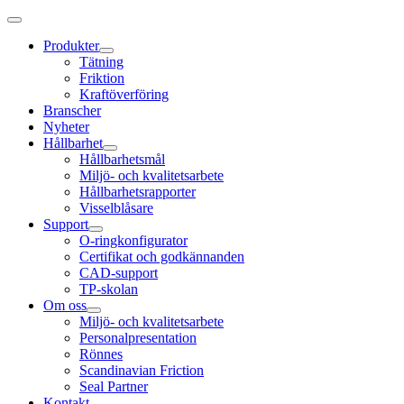
Produkter
Tätning
Friktion
Kraftöverföring
Branscher
Nyheter
Hållbarhet
Hållbarhetsmål
Miljö- och kvalitetsarbete
Hållbarhetsrapporter
Visselblåsare
Support
O-ringkonfigurator
Certifikat och godkännanden
CAD-support
TP-skolan
Om oss
Miljö- och kvalitetsarbete
Personalpresentation
Rönnes
Scandinavian Friction
Seal Partner
Kontakt