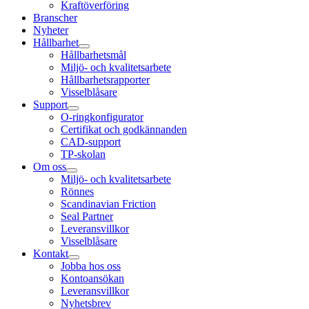
Kraftöverföring
Branscher
Nyheter
Hållbarhet
Hållbarhetsmål
Miljö- och kvalitetsarbete
Hållbarhetsrapporter
Visselblåsare
Support
O-ringkonfigurator
Certifikat och godkännanden
CAD-support
TP-skolan
Om oss
Miljö- och kvalitetsarbete
Rönnes
Scandinavian Friction
Seal Partner
Leveransvillkor
Visselblåsare
Kontakt
Jobba hos oss
Kontoansökan
Leveransvillkor
Nyhetsbrev