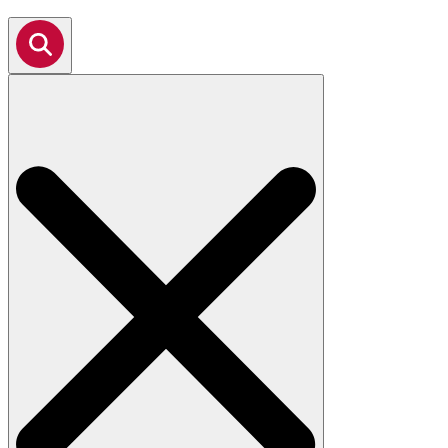
Search
for: