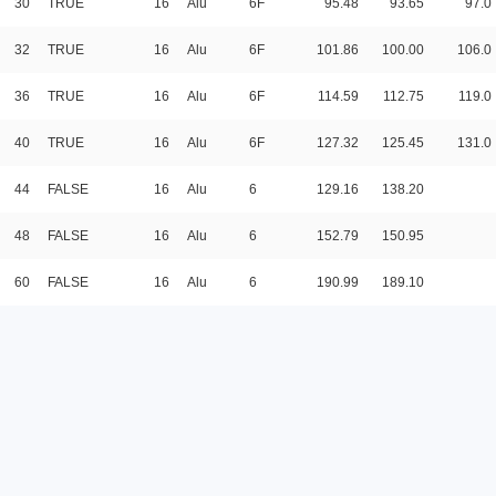
30
TRUE
16
Alu
6F
95.48
93.65
97.0
32
TRUE
16
Alu
6F
101.86
100.00
106.0
36
TRUE
16
Alu
6F
114.59
112.75
119.0
40
TRUE
16
Alu
6F
127.32
125.45
131.0
44
FALSE
16
Alu
6
129.16
138.20
48
FALSE
16
Alu
6
152.79
150.95
60
FALSE
16
Alu
6
190.99
189.10