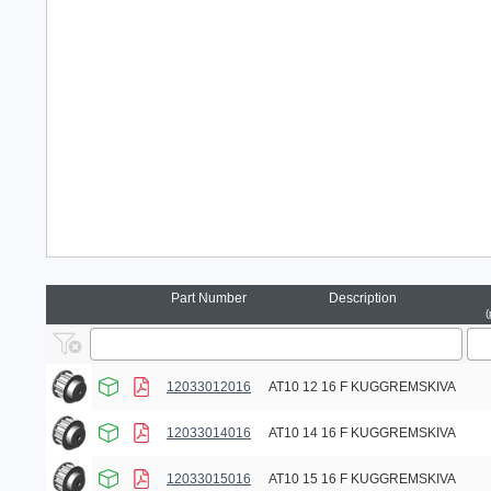
Part Number
Description
12033012016
AT10 12 16 F KUGGREMSKIVA
12033014016
AT10 14 16 F KUGGREMSKIVA
12033015016
AT10 15 16 F KUGGREMSKIVA