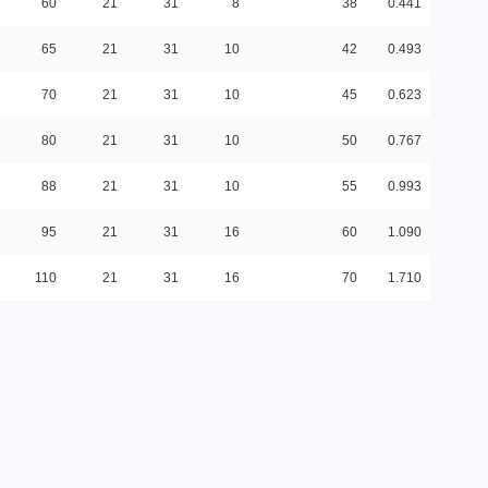
60
21
31
8
38
0.441
65
21
31
10
42
0.493
70
21
31
10
45
0.623
80
21
31
10
50
0.767
88
21
31
10
55
0.993
95
21
31
16
60
1.090
110
21
31
16
70
1.710