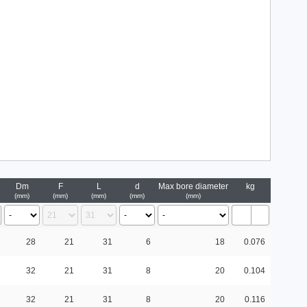
Dm
F
L
d
Max bore diameter
kg
mm
mm
mm
mm
mm
28
21
31
6
18
0.076
32
21
31
8
20
0.104
32
21
31
8
20
0.116