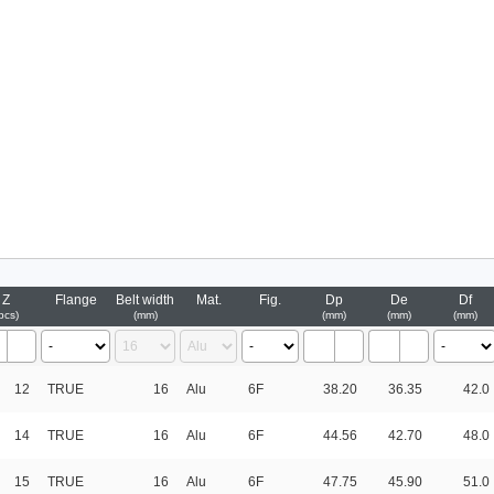
Z
Flange
Belt width
Mat.
Fig.
Dp
De
Df
pcs
mm
mm
mm
mm
12
TRUE
16
Alu
6F
38.20
36.35
42.0
14
TRUE
16
Alu
6F
44.56
42.70
48.0
15
TRUE
16
Alu
6F
47.75
45.90
51.0