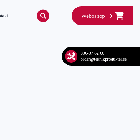
Webbshop
takt
Search
for:
036-37 62 00
order@teknikprodukter.se