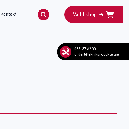
Kontakt
Webbshop
Search
for:
036-37 62 00
order@teknikprodukter.se