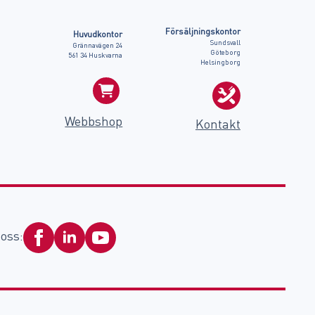
Försäljningskontor
Huvudkontor
Sundsvall
Grännavägen 24
Göteborg
561 34 Huskvarna
Helsingborg
Webbshop
Kontakt
 oss: